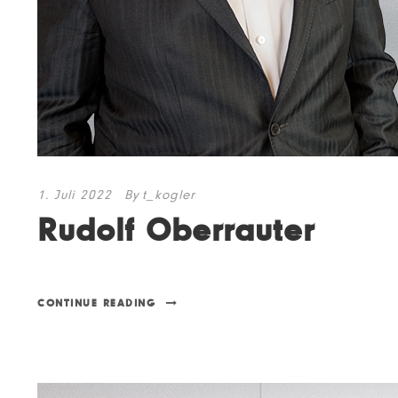
1. Juli 2022
By
t_kogler
Rudolf Oberrauter
CONTINUE READING