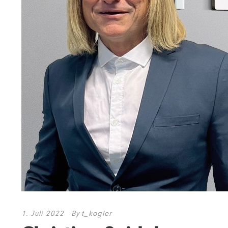
1. Juli 2022
By
t_kogler